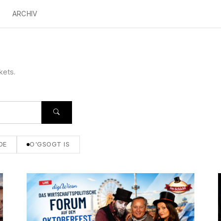
ARCHIV
kets.
DE
O'GSOGT IS