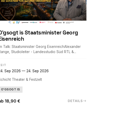
O'gsogt is Staatsminister Georg
Eisenreich
Im Talk: Staatsminister Georg EisenreichAlexander
Range, Studioleiter - Landesstudio Süd RTL &...
ZEIT
24. Sep 2026 — 24. Sep 2026
Schicht Theater & Festzelt
O'GSOGT IS
ab 18,90 €
DETAILS